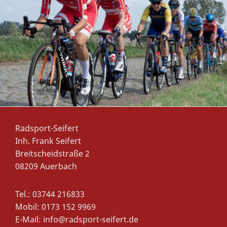
Radsport-Seifert
Inh. Frank Seifert
Breitscheidstraße 2
08209 Auerbach
Tel.: 03744 216833
Mobil: 0173 152 9969
E-Mail:
info@radsport-seifert.de